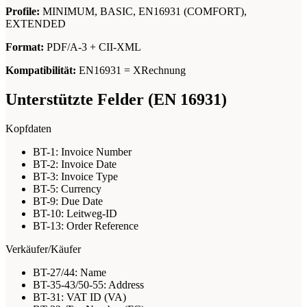
Profile:
MINIMUM, BASIC, EN16931 (COMFORT),
EXTENDED
Format:
PDF/A-3 + CII-XML
Kompatibilität:
EN16931 = XRechnung
Unterstützte Felder (EN 16931)
Kopfdaten
BT-1: Invoice Number
BT-2: Invoice Date
BT-3: Invoice Type
BT-5: Currency
BT-9: Due Date
BT-10: Leitweg-ID
BT-13: Order Reference
Verkäufer/Käufer
BT-27/44: Name
BT-35-43/50-55: Address
BT-31: VAT ID (VA)