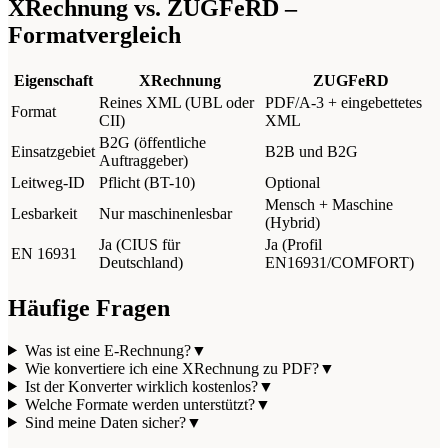
XRechnung vs. ZUGFeRD –
Formatvergleich
Eigenschaft
XRechnung
ZUGFeRD
Reines XML (UBL oder
PDF/A-3 + eingebettetes
Format
CII)
XML
B2G (öffentliche
Einsatzgebiet
B2B und B2G
Auftraggeber)
Leitweg-ID
Pflicht (BT-10)
Optional
Mensch + Maschine
Lesbarkeit
Nur maschinenlesbar
(Hybrid)
Ja (CIUS für
Ja (Profil
EN 16931
Deutschland)
EN16931/COMFORT)
Häufige Fragen
Was ist eine E-Rechnung?
▼
Wie konvertiere ich eine XRechnung zu PDF?
▼
Ist der Konverter wirklich kostenlos?
▼
Welche Formate werden unterstützt?
▼
Sind meine Daten sicher?
▼