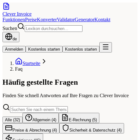
Clever Invoice
Funktionen
Preise
Konverter
Validator
Generator
Kontakt
Suchen
de
Anmelden
Kostenlos starten
Kostenlos starten
Startseite
Faq
Häufig gestellte Fragen
Finden Sie schnell Antworten auf Ihre Fragen zu Clever Invoice
Alle (32)
Allgemein (4)
E-Rechnung (5)
Preise & Abrechnung (4)
Sicherheit & Datenschutz (4)