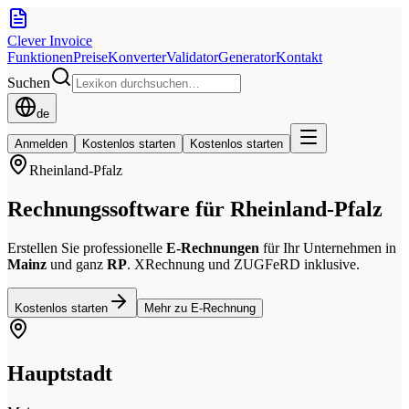
Clever Invoice
Funktionen
Preise
Konverter
Validator
Generator
Kontakt
Suchen
de
Anmelden
Kostenlos starten
Kostenlos starten
Rheinland-Pfalz
Rechnungssoftware für Rheinland-Pfalz
Erstellen Sie professionelle
E-Rechnungen
für Ihr Unternehmen in
Mainz
und ganz
RP
. XRechnung und ZUGFeRD inklusive.
Kostenlos starten
Mehr zu E-Rechnung
Hauptstadt