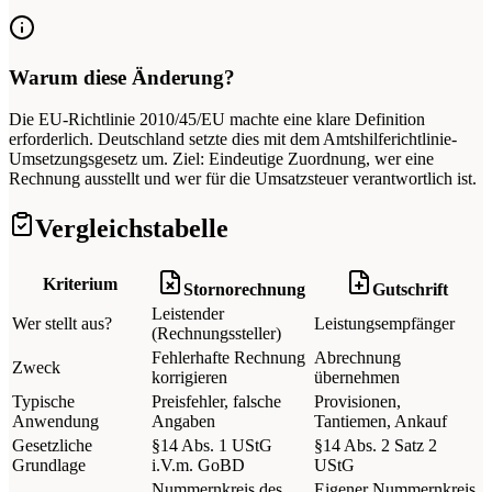
Warum diese Änderung?
Die EU-Richtlinie 2010/45/EU machte eine klare Definition
erforderlich. Deutschland setzte dies mit dem Amtshilferichtlinie-
Umsetzungsgesetz um. Ziel: Eindeutige Zuordnung, wer eine
Rechnung ausstellt und wer für die Umsatzsteuer verantwortlich ist.
Vergleichstabelle
Kriterium
Stornorechnung
Gutschrift
Leistender
Wer stellt aus?
Leistungsempfänger
(Rechnungssteller)
Fehlerhafte Rechnung
Abrechnung
Zweck
korrigieren
übernehmen
Typische
Preisfehler, falsche
Provisionen,
Anwendung
Angaben
Tantiemen, Ankauf
Gesetzliche
§14 Abs. 1 UStG
§14 Abs. 2 Satz 2
Grundlage
i.V.m. GoBD
UStG
Nummernkreis des
Eigener Nummernkreis