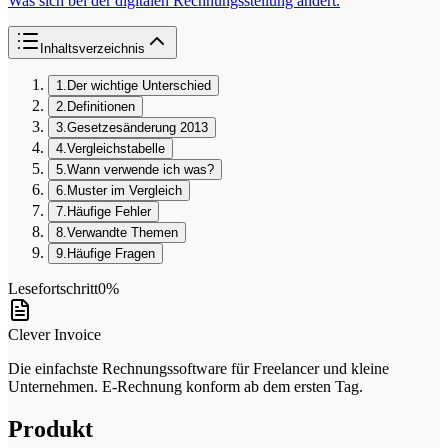
Was sich bei der digitalen Rechnungsstellung ändert.
Inhaltsverzeichnis
1.
Der wichtige Unterschied
2.
Definitionen
3.
Gesetzesänderung 2013
4.
Vergleichstabelle
5.
Wann verwende ich was?
6.
Muster im Vergleich
7.
Häufige Fehler
8.
Verwandte Themen
9.
Häufige Fragen
Lesefortschritt
0%
Clever Invoice
Die einfachste Rechnungssoftware für Freelancer und kleine
Unternehmen. E-Rechnung konform ab dem ersten Tag.
Produkt