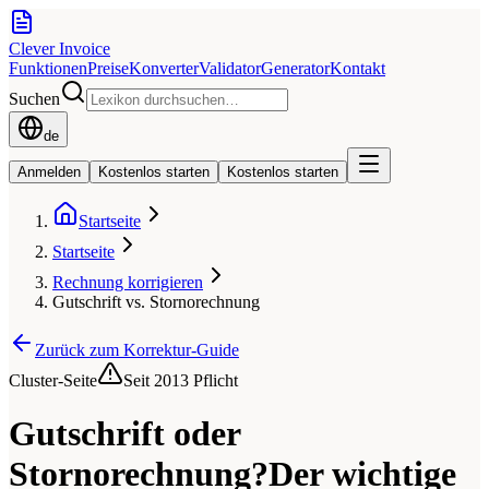
Clever Invoice
Funktionen
Preise
Konverter
Validator
Generator
Kontakt
Suchen
de
Anmelden
Kostenlos starten
Kostenlos starten
Startseite
Startseite
Rechnung korrigieren
Gutschrift vs. Stornorechnung
Zurück zum Korrektur-Guide
Cluster-Seite
Seit 2013 Pflicht
Gutschrift oder
Stornorechnung?
Der wichtige