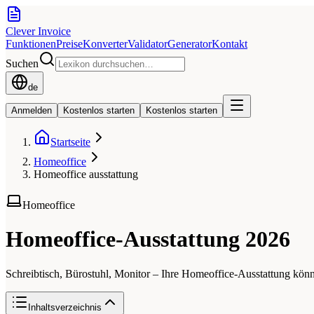
Clever Invoice
Funktionen
Preise
Konverter
Validator
Generator
Kontakt
Suchen
de
Anmelden
Kostenlos starten
Kostenlos starten
Startseite
Homeoffice
Homeoffice ausstattung
Homeoffice
Homeoffice-Ausstattung 2026
Schreibtisch, Bürostuhl, Monitor – Ihre Homeoffice-Ausstattung könn
Inhaltsverzeichnis