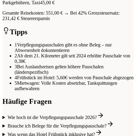
Parkgebühren, Taxi
45,00 €
Gesamte Reisekosten: 551,00 € → Bei 42% Grenzsteuersatz:
231,42 € Steuerersparnis
Tipps
1
Verpflegungspauschalen gibt es ohne Beleg – nur
Abwesenheit dokumentieren
2
Ab dem 21. Kilometer gilt seit 2024 erhöhte Pauschale von
0,38€
3
Bei Auslandsreisen gelten höhere Pauschalen
(länderspezifisch)
4
Frühstück im Hotel: 5,60€ werden von Pauschale abgezogen
5
Mietwagen: Volle Kosten absetzbar, Tankquittungen
aufbewahren
Häufige Fragen
Wie hoch ist die Verpflegungspauschale 2026?
Brauche ich Belege für die Verpflegungspauschale?
Was wenn das Hotel Frühstück inklusive hat?