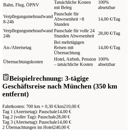
Tatsächliche Kosten
100%
Bahn, Flug, ÖPNV
mit Beleg
absetzbar
Pauschale für
Verpflegungsmehraufwand
Abwesenheit >8
14,00 €/Tag
8-24h
Stunden
Verpflegungsmehraufwand
Pauschale für volle 24
28,00 €/Tag
24h
Stunden Abwesenheit
Bei mehrtägigen
An-/Abreisetag
Reisen mit
14,00 €/Tag
Übernachtung
Hotel, Airbnb, Pension
100%
Übernachtungskosten
– tatsächliche Kosten
absetzbar
Beispielrechnung: 3-tägige
Geschäftsreise nach München (350 km
entfernt)
Fahrtkosten: 700 km × 0,30 €/km
210,00 €
Tag 1 (Anreisetag): Pauschale
14,00 €
Tag 2 (voller Tag): Pauschale
28,00 €
Tag 3 (Abreisetag): Pauschale
14,00 €
2 Übernachtungen im Hotel
240,00 €