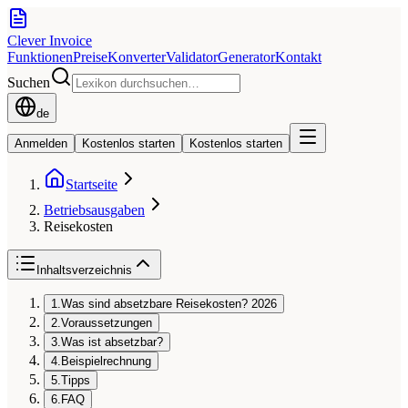
Clever Invoice
Funktionen
Preise
Konverter
Validator
Generator
Kontakt
Suchen
de
Anmelden
Kostenlos starten
Kostenlos starten
Startseite
Betriebsausgaben
Reisekosten
Inhaltsverzeichnis
1.
Was sind absetzbare Reisekosten? 2026
2.
Voraussetzungen
3.
Was ist absetzbar?
4.
Beispielrechnung
5.
Tipps
6.
FAQ