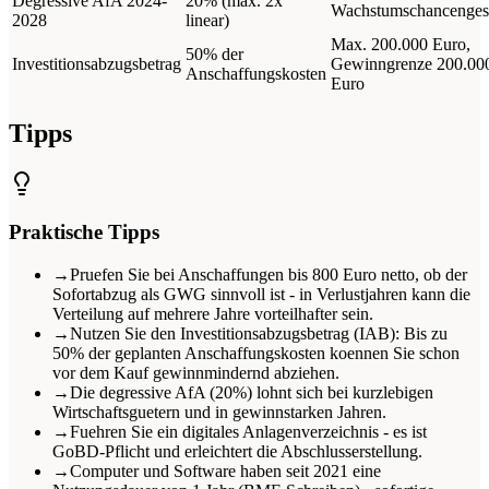
Degressive AfA 2024-
20% (max. 2x
Wachstumschancenges
2028
linear)
Max. 200.000 Euro,
50% der
Investitionsabzugsbetrag
Gewinngrenze 200.00
Anschaffungskosten
Euro
Tipps
Praktische Tipps
→
Pruefen Sie bei Anschaffungen bis 800 Euro netto, ob der
Sofortabzug als GWG sinnvoll ist - in Verlustjahren kann die
Verteilung auf mehrere Jahre vorteilhafter sein.
→
Nutzen Sie den Investitionsabzugsbetrag (IAB): Bis zu
50% der geplanten Anschaffungskosten koennen Sie schon
vor dem Kauf gewinnmindernd abziehen.
→
Die degressive AfA (20%) lohnt sich bei kurzlebigen
Wirtschaftsguetern und in gewinnstarken Jahren.
→
Fuehren Sie ein digitales Anlagenverzeichnis - es ist
GoBD-Pflicht und erleichtert die Abschlusserstellung.
→
Computer und Software haben seit 2021 eine