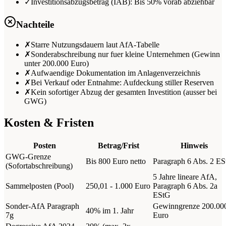
✓
Investitionsabzugsbetrag (IAB): Bis 50% vorab abziehbar
Nachteile
✗
Starre Nutzungsdauern laut AfA-Tabelle
✗
Sonderabschreibung nur fuer kleine Unternehmen (Gewinn
unter 200.000 Euro)
✗
Aufwaendige Dokumentation im Anlagenverzeichnis
✗
Bei Verkauf oder Entnahme: Aufdeckung stiller Reserven
✗
Kein sofortiger Abzug der gesamten Investition (ausser bei
GWG)
Kosten & Fristen
Posten
Betrag/Frist
Hinweis
GWG-Grenze
Bis 800 Euro netto
Paragraph 6 Abs. 2 E
(Sofortabschreibung)
5 Jahre lineare AfA,
Sammelposten (Pool)
250,01 - 1.000 Euro
Paragraph 6 Abs. 2a
EStG
Sonder-AfA Paragraph
Gewinngrenze 200.00
40% im 1. Jahr
7g
Euro