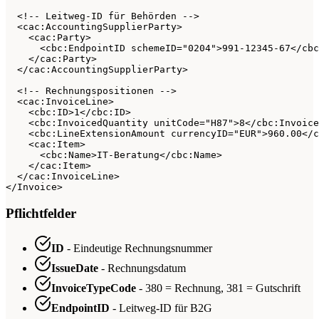
  <!-- Leitweg-ID für Behörden -->

  <cac:AccountingSupplierParty>

    <cac:Party>

      <cbc:EndpointID schemeID="0204">991-12345-67</cbc
    </cac:Party>

  </cac:AccountingSupplierParty>

  <!-- Rechnungspositionen -->

  <cac:InvoiceLine>

    <cbc:ID>1</cbc:ID>

    <cbc:InvoicedQuantity unitCode="H87">8</cbc:Invoice
    <cbc:LineExtensionAmount currencyID="EUR">960.00</c
    <cac:Item>

      <cbc:Name>IT-Beratung</cbc:Name>

    </cac:Item>

  </cac:InvoiceLine>

</Invoice>
Pflichtfelder
ID
- Eindeutige Rechnungsnummer
IssueDate
- Rechnungsdatum
InvoiceTypeCode
- 380 = Rechnung, 381 = Gutschrift
EndpointID
- Leitweg-ID für B2G