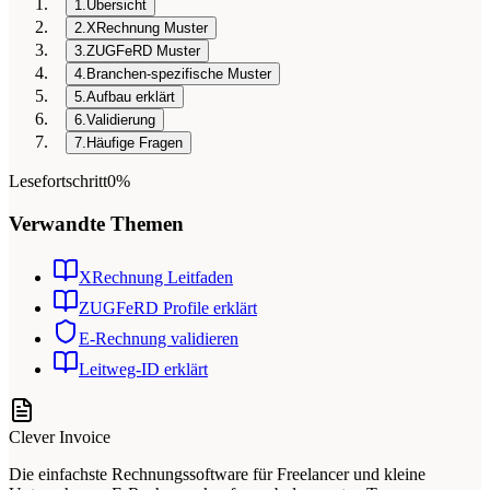
1.
Übersicht
2.
XRechnung Muster
3.
ZUGFeRD Muster
4.
Branchen-spezifische Muster
5.
Aufbau erklärt
6.
Validierung
7.
Häufige Fragen
Lesefortschritt
0%
Verwandte Themen
XRechnung Leitfaden
ZUGFeRD Profile erklärt
E-Rechnung validieren
Leitweg-ID erklärt
Clever Invoice
Die einfachste Rechnungssoftware für Freelancer und kleine