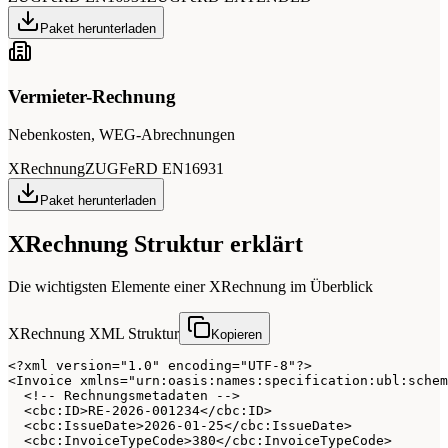
Paket herunterladen
Vermieter-Rechnung
Nebenkosten, WEG-Abrechnungen
XRechnung
ZUGFeRD EN16931
Paket herunterladen
XRechnung Struktur erklärt
Die wichtigsten Elemente einer XRechnung im Überblick
XRechnung XML Struktur
Kopieren
<?xml version="1.0" encoding="UTF-8"?>

<Invoice xmlns="urn:oasis:names:specification:ubl:schem
  <!-- Rechnungsmetadaten -->

  <cbc:ID>RE-2026-001234</cbc:ID>

  <cbc:IssueDate>2026-01-25</cbc:IssueDate>

  <cbc:InvoiceTypeCode>380</cbc:InvoiceTypeCode>
